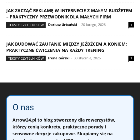
JAK ZACZĄĆ REKLAMĘ W INTERNECIE Z MAŁYM BUDŻETEM
– PRAKTYCZNY PRZEWODNIK DLA MAŁYCH FIRM
Dariusz Urbański
-
20 lutego, 2026
TEKSTY CZYTELNIKÓW
1
JAK BUDOWAĆ ZAUFANIE MIĘDZY JEŹDŹCEM A KONIEM:
PRAKTYCZNE ĆWICZENIA NA KAŻDY TRENING
Irena Górski
-
30 stycznia, 2026
TEKSTY CZYTELNIKÓW
1
O nas
Arrow24.pl
to blog stworzony dla rowerzystów,
którzy cenią konkrety, praktyczne porady i
sensowne decyzje zakupowe. Skupiamy się na