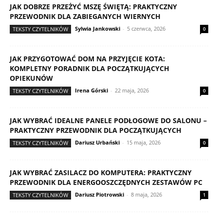
JAK DOBRZE PRZEŻYĆ MSZĘ ŚWIĘTĄ: PRAKTYCZNY
PRZEWODNIK DLA ZABIEGANYCH WIERNYCH
Sylwia Jankowski
-
5 czerwca, 2026
TEKSTY CZYTELNIKÓW
0
JAK PRZYGOTOWAĆ DOM NA PRZYJĘCIE KOTA:
KOMPLETNY PORADNIK DLA POCZĄTKUJĄCYCH
OPIEKUNÓW
Irena Górski
-
22 maja, 2026
TEKSTY CZYTELNIKÓW
0
JAK WYBRAĆ IDEALNE PANELE PODŁOGOWE DO SALONU –
PRAKTYCZNY PRZEWODNIK DLA POCZĄTKUJĄCYCH
Dariusz Urbański
-
15 maja, 2026
TEKSTY CZYTELNIKÓW
0
JAK WYBRAĆ ZASILACZ DO KOMPUTERA: PRAKTYCZNY
PRZEWODNIK DLA ENERGOOSZCZĘDNYCH ZESTAWÓW PC
Dariusz Piotrowski
-
8 maja, 2026
TEKSTY CZYTELNIKÓW
1