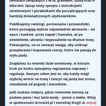
tematach związanych z
MTB, gravelem, szosą oraz e-
bike’ami
, łącząc testy sprzętu z instrukcjami
serwisowymi i poradnikami dla początkujących oraz
bardziej doświadczonych użytkowników.
Publikujemy
rankingi, porównania i przewodniki
,
które pomagają wybrać odpowiednie akcesoria – od
opon i kasków, przez napęd i hamulce, aż po
oświetlenie, ubrania i wyposażenie na dłuższe trasy.
Pokazujemy, na co zwracać uwagę, aby uniknąć
przepłacania i kupowania rzeczy, które nie pasują do
stylu jazdy.
Znajdziesz tu również dział serwisowy, w którym
krok po kroku opisujemy najczęstsze naprawy i
regulacje. Naszym celem jest to, aby każdy mógł
szybciej wrócić na trasę i cieszyć się jazdą bez stresu,
niezależnie od pogody i warunków.
Jeśli szukasz miejsca, gdzie rowerowe tematy są
podane jasno i bez lania wody – jesteś u siebie. Witaj
w społeczności Arrow24.pl i szerokiej drogi! 🚴
więcej