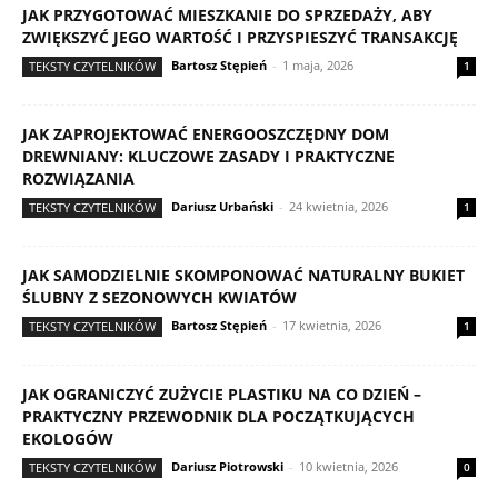
JAK PRZYGOTOWAĆ MIESZKANIE DO SPRZEDAŻY, ABY
ZWIĘKSZYĆ JEGO WARTOŚĆ I PRZYSPIESZYĆ TRANSAKCJĘ
Bartosz Stępień
-
1 maja, 2026
TEKSTY CZYTELNIKÓW
1
JAK ZAPROJEKTOWAĆ ENERGOOSZCZĘDNY DOM
DREWNIANY: KLUCZOWE ZASADY I PRAKTYCZNE
ROZWIĄZANIA
Dariusz Urbański
-
24 kwietnia, 2026
TEKSTY CZYTELNIKÓW
1
JAK SAMODZIELNIE SKOMPONOWAĆ NATURALNY BUKIET
ŚLUBNY Z SEZONOWYCH KWIATÓW
Bartosz Stępień
-
17 kwietnia, 2026
TEKSTY CZYTELNIKÓW
1
JAK OGRANICZYĆ ZUŻYCIE PLASTIKU NA CO DZIEŃ –
PRAKTYCZNY PRZEWODNIK DLA POCZĄTKUJĄCYCH
EKOLOGÓW
Dariusz Piotrowski
-
10 kwietnia, 2026
TEKSTY CZYTELNIKÓW
0