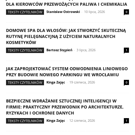
DLA KIEROWCÓW PRZEWOŻĄCYCH PALIWA I CHEMIKALIA
Stanisław Ostrowski
-
10 lipca, 2026
TEKSTY CZYTELNIKÓW
0
DOMOWE SPA DLA WŁOSÓW: JAK STWORZYĆ SKUTECZNĄ
RUTYNĘ PIELĘGNACYJNĄ Z UŻYCIEM NATURALNYCH
KOSMETYKÓW
Bartosz Stępień
-
3 lipca, 2026
TEKSTY CZYTELNIKÓW
1
JAK ZAPROJEKTOWAĆ SYSTEM ODWODNIENIA LINIOWEGO
PRZY BUDOWIE NOWEGO PARKINGU WE WROCŁAWIU
Kinga Zając
-
19 czerwca, 2026
TEKSTY CZYTELNIKÓW
0
BEZPIECZNE WDRAŻANIE SZTUCZNEJ INTELIGENCJI W
FIRMIE: PRAKTYCZNY PRZEWODNIK PO ARCHITEKTURZE,
RYZYKACH I OCHRONIE DANYCH
Kinga Zając
-
12 czerwca, 2026
TEKSTY CZYTELNIKÓW
1