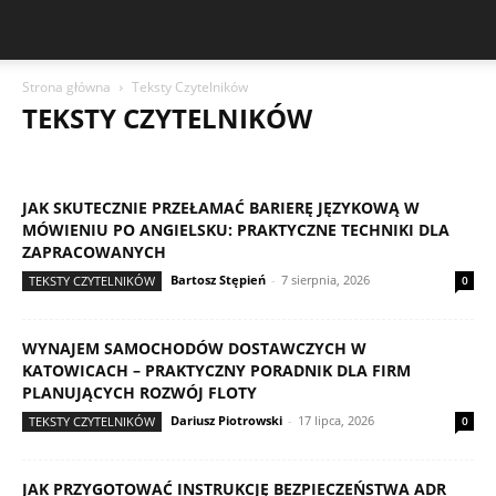
Strona główna
Teksty Czytelników
TEKSTY CZYTELNIKÓW
AKCESORIA ROWEROWE
BEZPIECZEŃSTWO I WIDOCZNOŚĆ
BIKEPACKING I DOJAZDY
CZĘŚCI I KOMPATYBILNOŚĆ
JAK SKUTECZNIE PRZEŁAMAĆ BARIERĘ JĘZYKOWĄ W
DIAGNOSTYKA USTEREK
NAPĘD I HAMULCE
OPONY I KOŁA
MÓWIENIU PO ANGIELSKU: PRAKTYCZNE TECHNIKI DLA
RANKINGI SPRZĘTU
SERWIS KROK PO KROKU
ZAPRACOWANYCH
TEKSTY CZYTELNIKÓW
TESTY ROWERÓW
Bartosz Stępień
-
7 sierpnia, 2026
TEKSTY CZYTELNIKÓW
0
WYNAJEM SAMOCHODÓW DOSTAWCZYCH W
KATOWICACH – PRAKTYCZNY PORADNIK DLA FIRM
PLANUJĄCYCH ROZWÓJ FLOTY
Dariusz Piotrowski
-
17 lipca, 2026
TEKSTY CZYTELNIKÓW
0
JAK PRZYGOTOWAĆ INSTRUKCJĘ BEZPIECZEŃSTWA ADR