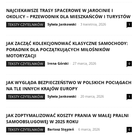
NAJCIEKAWSZE TRASY SPACEROWE W JAROCINIE I
OKOLICY – PRZEWODNIK DLA MIESZKAŃCÓW I TURYSTÓW
Sylwia Jankowski
-
3 kwietnia, 2026
TEKSTY CZYTELNIKÓW
1
JAK ZACZĄĆ KOLEKCJONOWAĆ KLASYCZNE SAMOCHODY:
PORADNIK DLA POCZĄTKUJĄCYCH MIŁOŚNIKÓW
MOTORYZACJI
Irena Górski
-
27 marca, 2026
TEKSTY CZYTELNIKÓW
0
JAK WYGLĄDA BEZPIECZEŃSTWO W POLSKICH POCIĄGACH
NA TLE INNYCH KRAJÓW EUROPY
Sylwia Jankowski
-
20 marca, 2026
TEKSTY CZYTELNIKÓW
1
JAK ZOPTYMALIZOWAĆ KOSZTY PRANIA W MAŁEJ PRALNI
SAMOOBSŁUGOWEJ W 2025 ROKU
Bartosz Stępień
-
6 marca, 2026
TEKSTY CZYTELNIKÓW
0