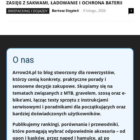
ZASIĘG Z SAKWAMI, ŁADOWANIE I OCHRONA BATERII
Bartosz Stępień
-
9 lutego, 2026
BIKEPACKING I DOJAZDY
1
O nas
Arrow24.pl
to blog stworzony dla rowerzystów,
którzy cenią konkrety, praktyczne porady i
sensowne decyzje zakupowe. Skupiamy się na
tematach związanych z
MTB, gravelem, szosą oraz e-
bike’ami
, łącząc testy sprzętu z instrukcjami
serwisowymi i poradnikami dla początkujących oraz
bardziej doświadczonych użytkowników.
Publikujemy
rankingi, porównania i przewodniki
,
które pomagają wybrać odpowiednie akcesoria – od
opon i kasków, przez napęd i hamulce, aż po