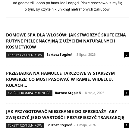
od geometrii i opon po hamulce i napęd. Pisze rzeczowo, z myślą
o tym, by czytelnik uniknął nietrafionych zakupów.
DOMOWE SPA DLA WŁOSÓW: JAK STWORZYĆ SKUTECZNĄ
RUTYNĘ PIELĘGNACYJNĄ Z UŻYCIEM NATURALNYCH
KOSMETYKÓW
Bartosz Stępień
-
3 lipca, 2026
TEKSTY CZYTELNIKÓW
0
PRZESIADKA NA HAMULCE TARCZOWE W STARSZYM
ROWERZE: CO MUSI PASOWAĆ W RAMIE, WIDELCU,
KOŁACH...
Bartosz Stępień
-
8 maja, 2026
CZĘŚCI I KOMPATYBILNOŚĆ
1
JAK PRZYGOTOWAĆ MIESZKANIE DO SPRZEDAŻY, ABY
ZWIĘKSZYĆ JEGO WARTOŚĆ I PRZYSPIESZYĆ TRANSAKCJĘ
Bartosz Stępień
-
1 maja, 2026
TEKSTY CZYTELNIKÓW
1