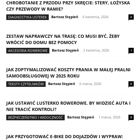
CHROBOTANIE Z PRZODU PRZY SKRĘCIE: STERY, ŁOŻYSKA
CZY PRZEWODY W RAMIE?
Bartosz Stępień
-
6 kwietnia, 2026
DIAGNOSTYKA USTEREK
0
ZESTAW NAPRAWCZY NA TRASĘ: CO MUSI BYĆ, ŻEBY
WRÓCIĆ DO DOMU BEZ POMOCY
Bartosz Stępień
-
2 kwietnia, 2026
AKCESORIA ROWEROWE
1
JAK ZOPTYMALIZOWAĆ KOSZTY PRANIA W MAŁEJ PRALNI
SAMOOBSŁUGOWEJ W 2025 ROKU
Bartosz Stępień
-
6 marca, 2026
TEKSTY CZYTELNIKÓW
0
JAK USTAWIĆ LUSTERKO ROWEROWE, BY WIDZIEĆ AUTA I
NIE TRACIĆ KONTROLI?
Bartosz Stępień
-
1 marca, 2026
BEZPIECZEŃSTWO I WIDOCZNOŚĆ
0
JAK PRZYGOTOWAĆ E-BIKE DO DOJAZDÓW I WYPRAW: