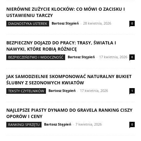
NIERÓWNE ZUŻYCIE KLOCKÓW: CO MÓWI O ZACISKU I
USTAWIENIU TARCZY
Bartosz Stępień
-
28 kwietnia, 2026
DIAGNOSTYKA USTEREK
0
BEZPIECZNY DOJAZD DO PRACY: TRASY, ŚWIATŁA I
NAWYKI, KTÓRE ROBIĄ RÓŻNICĘ
Bartosz Stępień
-
17 kwietnia, 2026
BEZPIECZEŃSTWO I WIDOCZNOŚĆ
0
JAK SAMODZIELNIE SKOMPONOWAĆ NATURALNY BUKIET
ŚLUBNY Z SEZONOWYCH KWIATÓW
Bartosz Stępień
-
17 kwietnia, 2026
TEKSTY CZYTELNIKÓW
1
NAJLEPSZE PIASTY DYNAMO DO GRAVELA RANKING CISZY
OPORÓW I CENY
Bartosz Stępień
-
7 kwietnia, 2026
RANKINGI SPRZĘTU
0