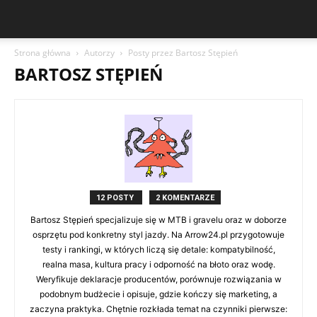
Strona główna
Autorzy
Posty przez Bartosz Stępień
BARTOSZ STĘPIEŃ
12 POSTY
2 KOMENTARZE
Bartosz Stępień specjalizuje się w MTB i gravelu oraz w doborze
osprzętu pod konkretny styl jazdy. Na Arrow24.pl przygotowuje
testy i rankingi, w których liczą się detale: kompatybilność,
realna masa, kultura pracy i odporność na błoto oraz wodę.
Weryfikuje deklaracje producentów, porównuje rozwiązania w
podobnym budżecie i opisuje, gdzie kończy się marketing, a
zaczyna praktyka. Chętnie rozkłada temat na czynniki pierwsze: