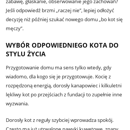
zabawę, głaskanie, obserwowanie jego zachowań?
Jeśli odpowiedź brzmi „raczej nie”, lepiej odłożyć
decyzję niż później szukać nowego domu „bo kot się
męczy”.
WYBÓR ODPOWIEDNIEGO KOTA DO
STYLU ŻYCIA
Przygotowanie domu ma sens tylko wtedy, gdy
wiadomo, dla kogo się je przygotowuje. Kocię z
rozpędzoną energią, dorosły kanapowiec i kilkuletni
lękliwy kot po przejściach z fundacji to zupełnie inne
wyzwania.
Dorosły kot z reguły szybciej wprowadza spokój.
Często ma już utrwalone nawyki kuwetowe, znany