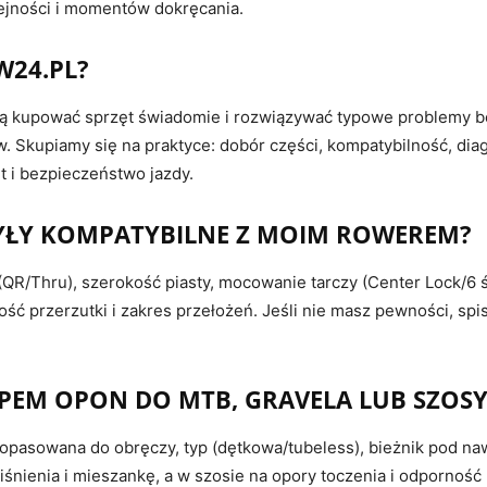
lejności i momentów dokręcania.
W24.PL?
hcą kupować sprzęt świadomie i rozwiązywać typowe problemy be
’ów. Skupiamy się na praktyce: dobór części, kompatybilność, di
t i bezpieczeństwo jazdy.
 BYŁY KOMPATYBILNE Z MOIM ROWEREM?
i (QR/Thru), szerokość piasty, mocowanie tarczy (Center Lock/6
ość przerzutki i zakres przełożeń. Jeśli nie masz pewności, spis
PEM OPON DO MTB, GRAVELA LUB SZOSY
pasowana do obręczy, typ (dętkowa/tubeless), bieżnik pod naw
śnienia i mieszankę, a w szosie na opory toczenia i odporność