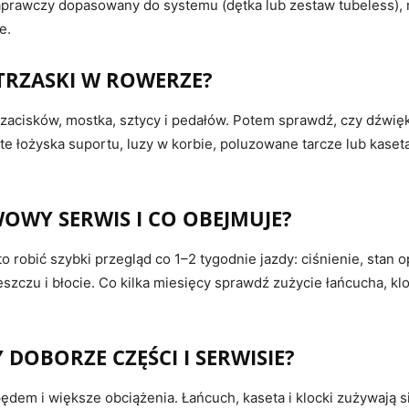
naprawczy dopasowany do systemu (dętka lub zestaw tubeless), 
e.
 TRZASKI W ROWERZE?
, zacisków, mostka, sztycy i pedałów. Potem sprawdź, czy dźwi
te łożyska suportu, luzy w korbie, poluzowane tarcze lub kaset
OWY SERWIS I CO OBEJMUJE?
 robić szybki przegląd co 1–2 tygodnie jazdy: ciśnienie, stan o
eszczu i błocie. Co kilka miesięcy sprawdź zużycie łańcucha, kl
 DOBORZE CZĘŚCI I SERWISIE?
dem i większe obciążenia. Łańcuch, kaseta i klocki zużywają się