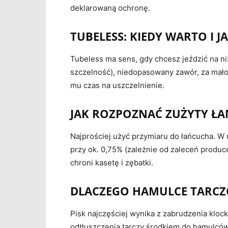
deklarowaną ochronę.
TUBELESS: KIEDY WARTO I J
Tubeless ma sens, gdy chcesz jeździć na niż
szczelność), niedopasowany zawór, za mało 
mu czas na uszczelnienie.
JAK ROZPOZNAĆ ZUŻYTY ŁA
Najprościej użyć przymiaru do łańcucha. 
przy ok. 0,75% (zależnie od zaleceń produ
chroni kasetę i zębatki.
DLACZEGO HAMULCE TARCZO
Pisk najczęściej wynika z zabrudzenia klock
odtłuszczenia tarczy środkiem do hamulców 