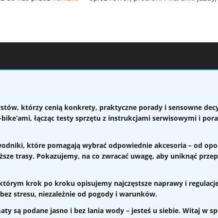
stów, którzy cenią konkrety, praktyczne porady i sensowne de
-bike’ami
, łącząc testy sprzętu z instrukcjami serwisowymi i por
wodniki
, które pomagają wybrać odpowiednie akcesoria – od opon
uższe trasy. Pokazujemy, na co zwracać uwagę, aby uniknąć przep
 którym krok po kroku opisujemy najczęstsze naprawy i regulacj
dą bez stresu, niezależnie od pogody i warunków.
ty są podane jasno i bez lania wody – jesteś u siebie. Witaj w spo