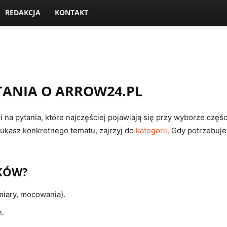
REDAKCJA
KONTAKT
YTANIA O ARROW24.PL
i na pytania, które najczęściej pojawiają się przy wyborze częś
szukasz konkretnego tematu, zajrzyj do
kategorii
. Gdy potrzebuj
IKÓW?
iary, mocowania).
h.