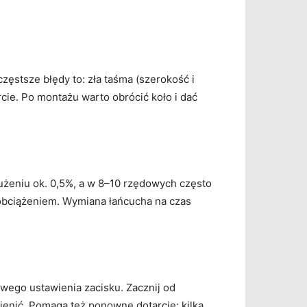
częstsze błędy to: zła taśma (szerokość i
cie. Po montażu warto obrócić koło i dać
żeniu ok. 0,5%, a w 8–10 rzędowych często
 obciążeniem. Wymiana łańcucha na czas
ciwego ustawienia zacisku. Zacznij od
ienić. Pomaga też ponowne dotarcie: kilka