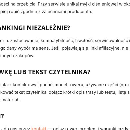
ci na przebicia. Przy serwisie unikaj myjki ciśnieniowej w okoli
iej robić zgodnie z zaleceniami producenta.
RANKINGI NIEZALEŻNIE?
teria: zastosowanie, kompatybilność, trwałość, serwisowalność
go dany wybór ma sens. Jeśli pojawiają się linki afiliacyjne, ni
afionych zakupów.
WKĘ LUB TEKST CZYTELNIKA?
rmularz kontaktowy i podać: model roweru, używane części (np.
ikować tekst czytelnika, dołącz krótki opis trasy lub testu, listę
 materiał.
I?
sz do nas przez
kontakt
— opisz rower, problem i warunki jazdy