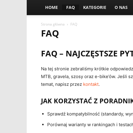
HOME
FAQ
KATEGORIE
O NAS
Strona główna
FAQ
FAQ
FAQ – NAJCZĘSTSZE P
Na tej stronie zebraliśmy krótkie odpowiedz
MTB, gravela, szosy oraz e-bike’ów. Jeśli 
temat, napisz przez
kontakt
.
JAK KORZYSTAĆ Z PORADN
Sprawdź kompatybilność (standardy, wym
Porównaj warianty w rankingach i testac