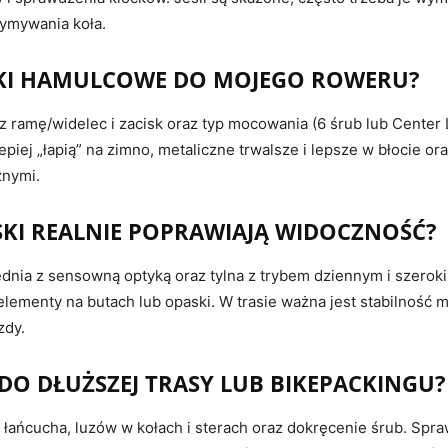
zymywania koła.
OCKI HAMULCOWE DO MOJEGO ROWERU?
 ramę/widelec i zacisk oraz typ mocowania (6 śrub lub Center
lepiej „łapią” na zimno, metaliczne trwalsze i lepsze w błocie or
znymi.
ASKI REALNIE POPRAWIAJĄ WIDOCZNOŚĆ?
dnia z sensowną optyką oraz tylna z trybem dziennym i szeroki
elementy na butach lub opaski. W trasie ważna jest stabilność 
zdy.
O DŁUŻSZEJ TRASY LUB BIKEPACKINGU?
 łańcucha, luzów w kołach i sterach oraz dokręcenie śrub. Spra