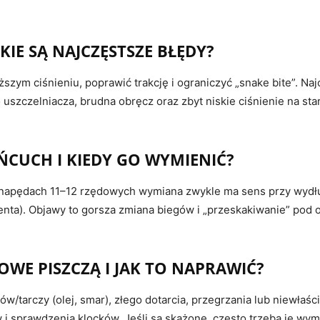
AKIE SĄ NAJCZĘSTSZE BŁĘDY?
szym ciśnieniu, poprawić trakcję i ograniczyć „snake bite”. Naj
uszczelniacza, brudna obręcz oraz zbyt niskie ciśnienie na star
ŃCUCH I KIEDY GO WYMIENIĆ?
W napędach 11–12 rzędowych wymiana zwykle ma sens przy wydłu
centa). Objawy to gorsza zmiana biegów i „przeskakiwanie” pod
WE PISZCZĄ I JAK TO NAPRAWIĆ?
ów/tarczy (olej, smar), złego dotarcia, przegrzania lub niewłaś
i sprawdzenia klocków. Jeśli są skażone, często trzeba je wym