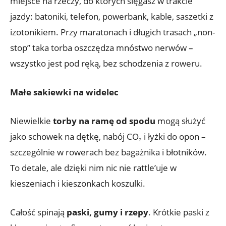
miejsce na rzeczy, do których sięgasz w trakcie
jazdy: batoniki, telefon, powerbank, kable, saszetki z
izotonikiem. Przy maratonach i długich trasach „non-
stop” taka torba oszczędza mnóstwo nerwów –
wszystko jest pod ręką, bez schodzenia z roweru.
Małe sakiewki na widelec
Niewielkie
torby na ramę od spodu
mogą służyć
jako schowek na dętkę, nabój CO₂ i łyżki do opon –
szczególnie w rowerach bez bagażnika i błotników.
To detale, ale dzięki nim nic nie rattle’uje w
kieszeniach i kieszonkach koszulki.
Całość spinają
paski, gumy i rzepy
. Krótkie paski z