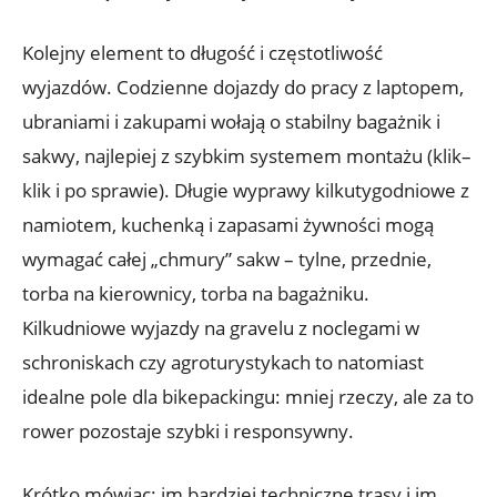
Kolejny element to długość i częstotliwość
wyjazdów. Codzienne dojazdy do pracy z laptopem,
ubraniami i zakupami wołają o stabilny bagażnik i
sakwy, najlepiej z szybkim systemem montażu (klik–
klik i po sprawie). Długie wyprawy kilkutygodniowe z
namiotem, kuchenką i zapasami żywności mogą
wymagać całej „chmury” sakw – tylne, przednie,
torba na kierownicy, torba na bagażniku.
Kilkudniowe wyjazdy na gravelu z noclegami w
schroniskach czy agroturystykach to natomiast
idealne pole dla bikepackingu: mniej rzeczy, ale za to
rower pozostaje szybki i responsywny.
Krótko mówiąc: im bardziej techniczne trasy i im