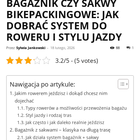
BAGAŻNIK CZY SAKWY
BIKEPACKINGOWE: JAK
DOBRAĆ SYSTEM DO
ROWERU I STYLU JAZDY
Przez
Sylwia Jankowski
-
18 lutego, 2026
88
1
3.2/5 - (5 votes)
Nawigacja po artykule:
Jakim rowerem jeździsz i dokąd chcesz nim
dojechać
Typy rowerów a możliwości przewożenia bagażu
Styl jazdy i rodzaj tras
Jak często i jak daleko realnie jeździsz
Bagażnik z sakwami – klasyka na długą trasę
Jak działa system bagażnik + sakwy