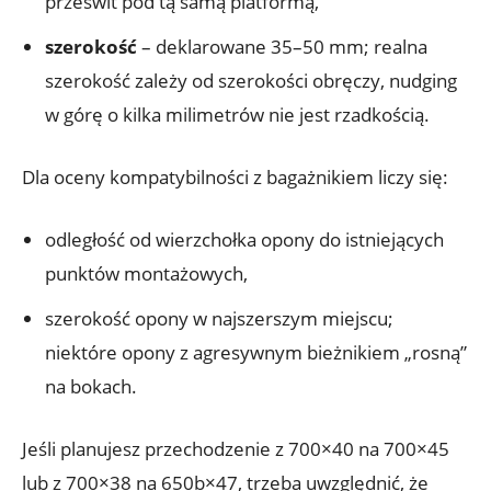
prześwit pod tą samą platformą,
szerokość
– deklarowane 35–50 mm; realna
szerokość zależy od szerokości obręczy, nudging
w górę o kilka milimetrów nie jest rzadkością.
Dla oceny kompatybilności z bagażnikiem liczy się:
odległość od wierzchołka opony do istniejących
punktów montażowych,
szerokość opony w najszerszym miejscu;
niektóre opony z agresywnym bieżnikiem „rosną”
na bokach.
Jeśli planujesz przechodzenie z 700×40 na 700×45
lub z 700×38 na 650b×47, trzeba uwzględnić, że