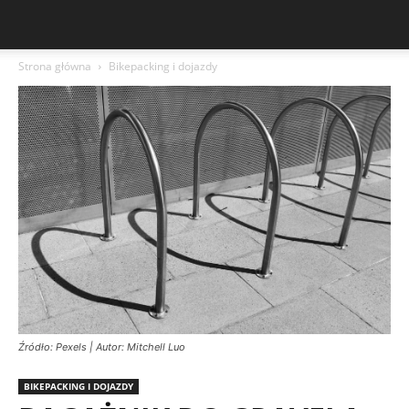
Strona główna
Bikepacking i dojazdy
Źródło: Pexels | Autor: Mitchell Luo
BIKEPACKING I DOJAZDY