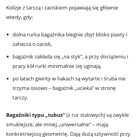
Kolizje z tarczą i zaciskiem pojawiają się głównie
wtedy, gdy:
dolna rurka bagażnika biegnie zbyt blisko piasty i
zahacza o zacisk,
bagażnik zakłada się „na styk”, a przy dociążeniu i
pracy kół rurki minimalnie się uginają,
po latach gwinty w hakach są wytarte i śruba nie
trzyma osiowo – bagażnik „ucieka” w stronę
tarczy.
Bagażniki typu „tubus”
(z rur stalowych) są zwykle
smuklejsze, ale mniej „uniwersalne” – mają
konkretniejszą geometrię. Dają dużą sztywność przy