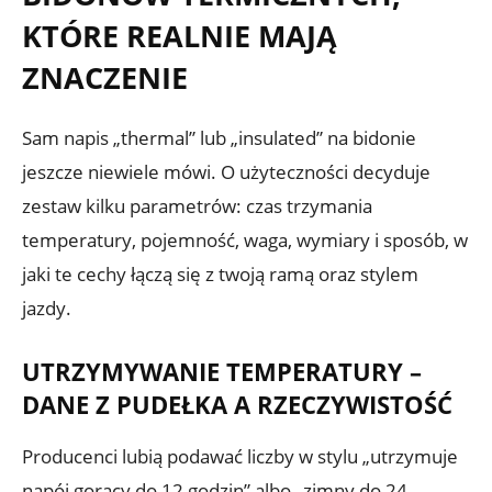
KTÓRE REALNIE MAJĄ
ZNACZENIE
Sam napis „thermal” lub „insulated” na bidonie
jeszcze niewiele mówi. O użyteczności decyduje
zestaw kilku parametrów: czas trzymania
temperatury, pojemność, waga, wymiary i sposób, w
jaki te cechy łączą się z twoją ramą oraz stylem
jazdy.
UTRZYMYWANIE TEMPERATURY –
DANE Z PUDEŁKA A RZECZYWISTOŚĆ
Producenci lubią podawać liczby w stylu „utrzymuje
napój gorący do 12 godzin” albo „zimny do 24