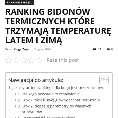
RANKINGI SPRZĘTU
RANKING BIDONÓW
TERMICZNYCH KTÓRE
TRZYMAJĄ TEMPERATURĘ
LATEM I ZIMĄ
Przez
Kinga Zając
-
5 lipca, 2026
33
0
Rate this post
Nawigacja po artykule:
Jak czytać ten ranking i dla kogo jest przeznaczony
Dla kogo powstało to zestawienie
Krok 1: określ swój główny scenariusz użycia
Krok 2: dopasuj parametry do własnych
priorytetów
Co sprawdzić, czytając ranking