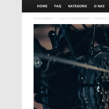
HOME
FAQ
KATEGORIE
O NAS
Strona główna
Części i kompatybilność
Przednia p