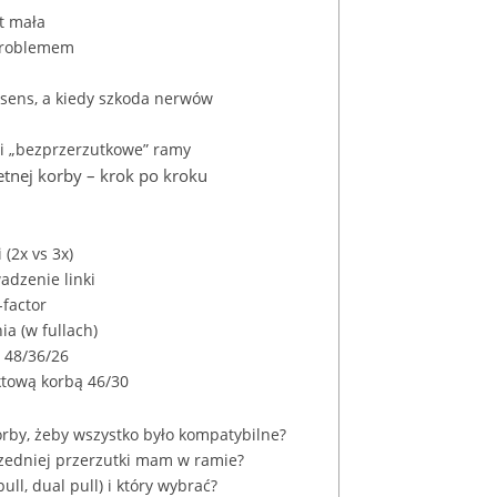
yt mała
problemem
 sens, a kiedy szkoda nerwów
 i „bezprzerzutkowe” ramy
etnej korby – krok po kroku
 (2x vs 3x)
adzenie linki
-factor
ia (w fullach)
 48/36/26
ktową korbą 46/30
orby, żeby wszystko było kompatybilne?
rzedniej przerzutki mam w ramie?
pull, dual pull) i który wybrać?