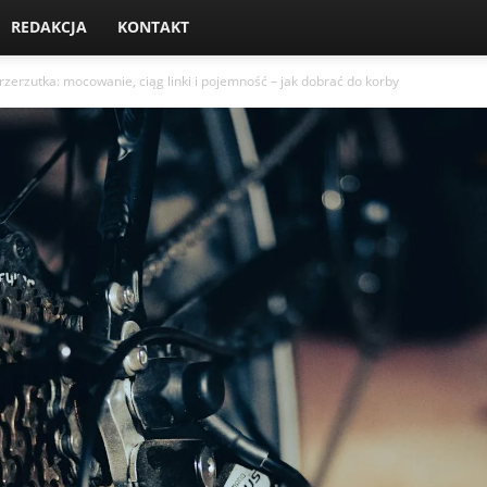
REDAKCJA
KONTAKT
rzerzutka: mocowanie, ciąg linki i pojemność – jak dobrać do korby