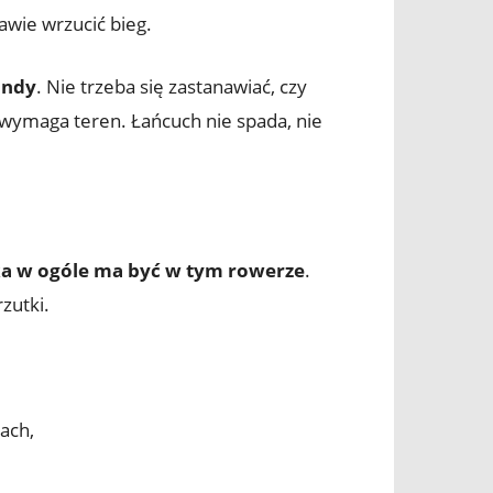
awie wrzucić bieg.
undy
. Nie trzeba się zastanawiać, czy
o wymaga teren. Łańcuch nie spada, nie
ka w ogóle ma być w tym rowerze
.
zutki.
jach,