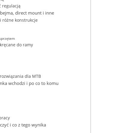
ć regulacją
bejma, direct mount i inne
i różne konstrukcje
osprzętem
ykręcane do ramy
e rozwiązania dla MTB
linka wchodzi i po co to komu
pracy
czyć i co z tego wynika