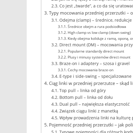
Co jest „twarde”, a co da się uratowa
Typy mocowania przedniej przerzutki – o
Odejma (clamp) – średnice, redukcje 
Średnice obejm a rura podsiodłowa
High clamp vs low clamp (down swing)
Kiedy obejma koliduje z ramą, oponą, 
Direct mount (DM) – mocowania prz
Popularne standardy direct mount
Plusy i minusy systemów direct mount
Braze-on i adaptery – szosa i gravel
Cechy mocowania braze-on
E-type i side-swing – specjalizowan
Ciąg linki w przedniej przerzutce – skąd 
Top pull – linka od góry
Bottom pull – linka od dołu
Dual pull – największa elastyczność
Związek ciągu linki z manetką
Wpływ prowadzenia linki na kulturę 
Pojemność przedniej przerzutki – jak poli
Typowe pojemności dla różnych korb