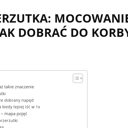
RZUTKA: MOCOWANIE, 
JAK DOBRAĆ DO KORB
ż takie znaczenie
tki
rze dobrany napęd
kiedy lepiej iść w 1x
i – mapa pojęć
rzerzutki
ką