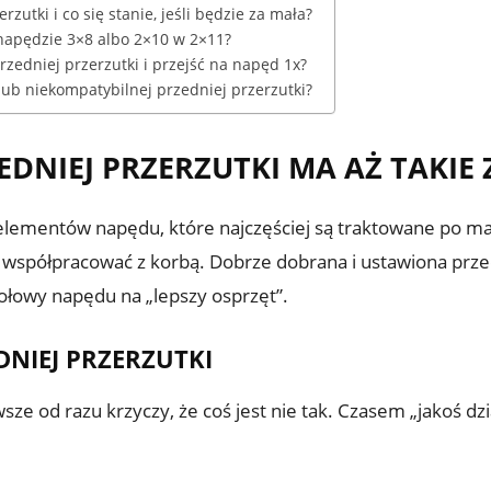
zutki i co się stanie, jeśli będzie za mała?
napędzie 3×8 albo 2×10 w 2×11?
zedniej przerzutki i przejść na napęd 1x?
lub niekompatybilnej przedniej przerzutki?
DNIEJ PRZERZUTKI MA AŻ TAKIE
 elementów napędu, które najczęściej są traktowane po ma
e współpracować z korbą. Dobrze dobrana i ustawiona prze
połowy napędu na „lepszy osprzęt”.
DNIEJ PRZERZUTKI
ze od razu krzyczy, że coś jest nie tak. Czasem „jakoś dzia