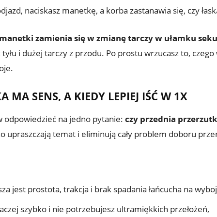
djazd, naciskasz manetkę, a korba zastanawia się, czy łask
 manetki zamienia się w zmianę tarczy w ułamku sek
 tyłu i dużej tarczy z przodu. Po prostu wrzucasz to, czeg
oje.
 MA SENS, A KIEDY LEPIEJ IŚĆ W 1X
rw odpowiedzieć na jedno pytanie:
czy przednia przerzut
o upraszczają temat i eliminują cały problem doboru przer
za jest prostota, trakcja i brak spadania łańcucha na wybo
 raczej szybko i nie potrzebujesz ultramiękkich przełożeń,