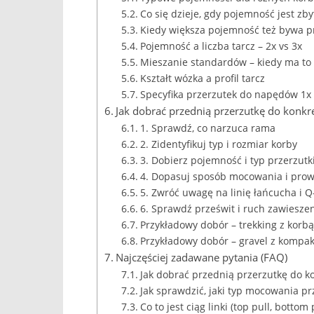
Co się dzieje, gdy pojemność jest zb
Kiedy większa pojemność też bywa 
Pojemność a liczba tarcz – 2x vs 3x
Mieszanie standardów – kiedy ma to
Kształt wózka a profil tarcz
Specyfika przerzutek do napędów 1x
Jak dobrać przednią przerzutkę do konkr
1. Sprawdź, co narzuca rama
2. Zidentyfikuj typ i rozmiar korby
3. Dobierz pojemność i typ przerzutki
4. Dopasuj sposób mocowania i prow
5. Zwróć uwagę na linię łańcucha i Q
6. Sprawdź prześwit i ruch zawieszen
Przykładowy dobór – trekking z korbą
Przykładowy dobór – gravel z kompa
Najczęściej zadawane pytania (FAQ)
Jak dobrać przednią przerzutkę do k
Jak sprawdzić, jaki typ mocowania p
Co to jest ciąg linki (top pull, bottom 