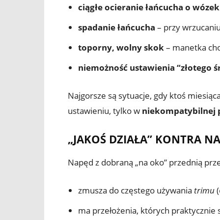
ciągłe ocieranie łańcucha o wózek
spadanie łańcucha
– przy wrzucaniu
toporny, wolny skok
– manetka chod
niemożność ustawienia “złotego ś
Najgorsze są sytuacje, gdy ktoś miesiąca
ustawieniu, tylko w
niekompatybilnej 
„JAKOŚ DZIAŁA” KONTRA 
Napęd z dobraną „na oko” przednią prze
zmusza do częstego używania
trimu
(
ma przełożenia, których praktycznie 