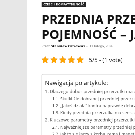
CZĘŚCI I KOMPATYBILNOŚĆ
PRZEDNIA PRZE
POJEMNOŚĆ – 
Przez
Stanisław Ostrowski
-
11 lutego, 2026
5/5 - (1 vote)
Nawigacja po artykule:
Dlaczego dobór przedniej przerzutki ma a
Skutki źle dobranej przedniej przerzu
„Jakoś działa” kontra naprawdę dob
Kiedy przednia przerzutka ma sens, a 
Kluczowe parametry przedniej przerzutk
Najważniejsze parametry przedniej p
Jak to się łączy z korbą, ramą i manet