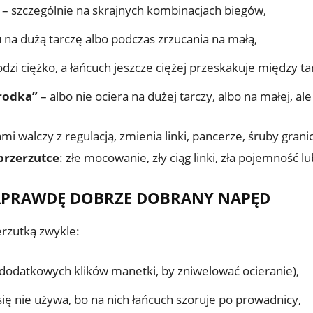
– szczególnie na skrajnych kombinacjach biegów,
 na dużą tarczę albo podczas zrzucania na małą,
zi ciężko, a łańcuch jeszcze ciężej przeskakuje między ta
rodka”
– albo nie ociera na dużej tarczy, albo na małej, ale 
mi walczy z regulacją, zmienia linki, pancerze, śruby gran
przerzutce
: złe mocowanie, zły ciąg linki, zła pojemność lu
NAPRAWDĘ DOBRZE DOBRANY NAPĘD
rzutką zwykle:
dodatkowych klików manetki, by zniwelować ocieranie),
się nie używa, bo na nich łańcuch szoruje po prowadnicy,