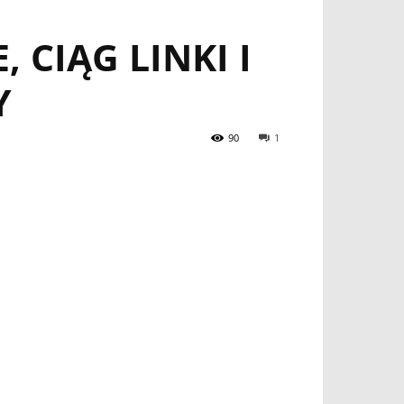
CIĄG LINKI I
Y
90
1