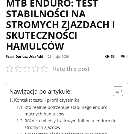
MTB ENDURO: TEST
STABILNOŚCI NA
STROMYCH ZJAZDACH I
SKUTECZNOŚCI
HAMULCÓW
Przez
Dariusz Urbański
-
28 maja, 2026
56
1
Rate this post
Nawigacja po artykule:
Kontekst testu i profil czytelnika
Kto realnie potrzebuje stabilnego enduro i
mocnych hamulców
Różnica między trailowym fullem a enduro do
stromych zjazdów