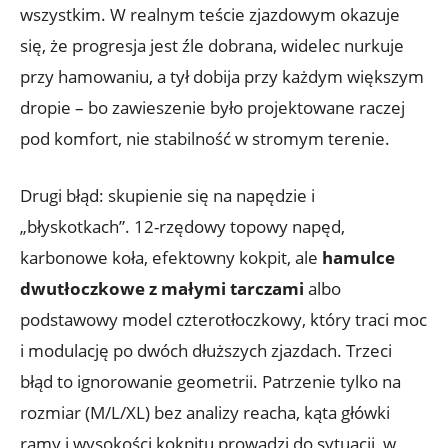
wszystkim. W realnym teście zjazdowym okazuje
się, że progresja jest źle dobrana, widelec nurkuje
przy hamowaniu, a tył dobija przy każdym większym
dropie – bo zawieszenie było projektowane raczej
pod komfort, nie stabilność w stromym terenie.
Drugi błąd: skupienie się na napędzie i
„błyskotkach”. 12-rzędowy topowy napęd,
karbonowe koła, efektowny kokpit, ale
hamulce
dwutłoczkowe z małymi tarczami
albo
podstawowy model czterotłoczkowy, który traci moc
i modulację po dwóch dłuższych zjazdach. Trzeci
błąd to ignorowanie geometrii. Patrzenie tylko na
rozmiar (M/L/XL) bez analizy reacha, kąta główki
ramy i wysokości kokpitu prowadzi do sytuacji, w