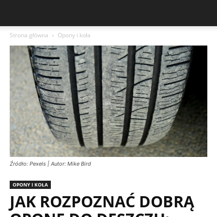
Strona główna
Opony i koła
Źródło: Pexels | Autor: Mike Bird
OPONY I KOŁA
JAK ROZPOZNAĆ DOBRĄ