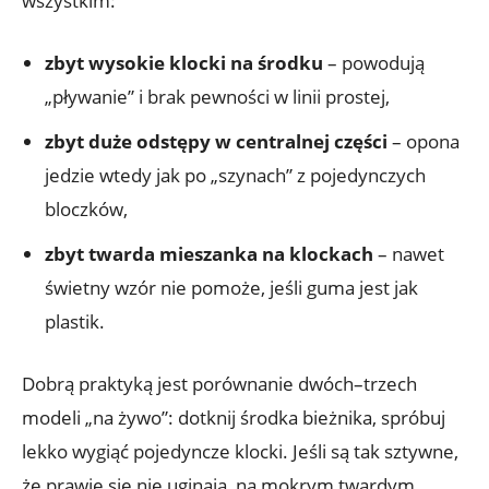
wszystkim:
zbyt wysokie klocki na środku
– powodują
„pływanie” i brak pewności w linii prostej,
zbyt duże odstępy w centralnej części
– opona
jedzie wtedy jak po „szynach” z pojedynczych
bloczków,
zbyt twarda mieszanka na klockach
– nawet
świetny wzór nie pomoże, jeśli guma jest jak
plastik.
Dobrą praktyką jest porównanie dwóch–trzech
modeli „na żywo”: dotknij środka bieżnika, spróbuj
lekko wygiąć pojedyncze klocki. Jeśli są tak sztywne,
że prawie się nie uginają, na mokrym twardym