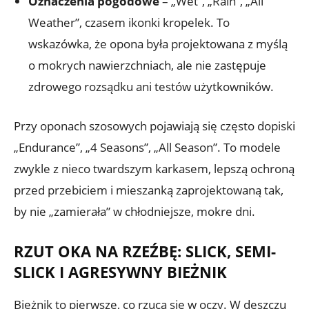
Oznaczenia pogodowe
– „Wet”, „Rain”, „All
Weather”, czasem ikonki kropelek. To
wskazówka, że opona była projektowana z myślą
o mokrych nawierzchniach, ale nie zastępuje
zdrowego rozsądku ani testów użytkowników.
Przy oponach szosowych pojawiają się często dopiski
„Endurance”, „4 Seasons”, „All Season”. To modele
zwykle z nieco twardszym karkasem, lepszą ochroną
przed przebiciem i mieszanką zaprojektowaną tak,
by nie „zamierała” w chłodniejsze, mokre dni.
RZUT OKA NA RZEŹBĘ: SLICK, SEMI-
SLICK I AGRESYWNY BIEŻNIK
Bieżnik to pierwsze, co rzuca się w oczy. W deszczu