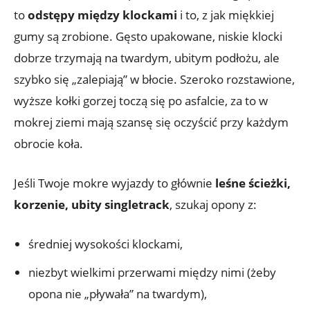
to
odstępy między klockami
i to, z jak miękkiej
gumy są zrobione. Gęsto upakowane, niskie klocki
dobrze trzymają na twardym, ubitym podłożu, ale
szybko się „zalepiają” w błocie. Szeroko rozstawione,
wyższe kołki gorzej toczą się po asfalcie, za to w
mokrej ziemi mają szansę się oczyścić przy każdym
obrocie koła.
Jeśli Twoje mokre wyjazdy to głównie
leśne ścieżki,
korzenie, ubity singletrack
, szukaj opony z:
średniej wysokości klockami,
niezbyt wielkimi przerwami między nimi (żeby
opona nie „pływała” na twardym),