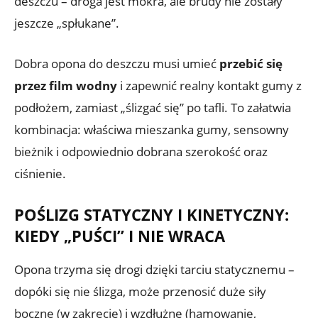
deszczu – droga jest mokra, ale brudy nie zostały
jeszcze „spłukane”.
Dobra opona do deszczu musi umieć
przebić się
przez film wodny
i zapewnić realny kontakt gumy z
podłożem, zamiast „ślizgać się” po tafli. To załatwia
kombinacja: właściwa mieszanka gumy, sensowny
bieżnik i odpowiednio dobrana szerokość oraz
ciśnienie.
POŚLIZG STATYCZNY I KINETYCZNY:
KIEDY „PUŚCI” I NIE WRACA
Opona trzyma się drogi dzięki tarciu statycznemu –
dopóki się nie ślizga, może przenosić duże siły
boczne (w zakręcie) i wzdłużne (hamowanie,