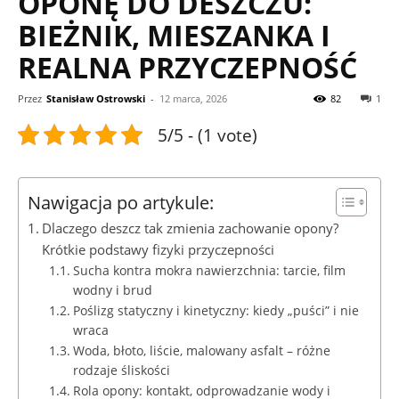
OPONĘ DO DESZCZU:
BIEŻNIK, MIESZANKA I
REALNA PRZYCZEPNOŚĆ
Przez
Stanisław Ostrowski
-
12 marca, 2026
82
1
5/5 - (1 vote)
Nawigacja po artykule:
Dlaczego deszcz tak zmienia zachowanie opony?
Krótkie podstawy fizyki przyczepności
Sucha kontra mokra nawierzchnia: tarcie, film
wodny i brud
Poślizg statyczny i kinetyczny: kiedy „puści” i nie
wraca
Woda, błoto, liście, malowany asfalt – różne
rodzaje śliskości
Rola opony: kontakt, odprowadzanie wody i