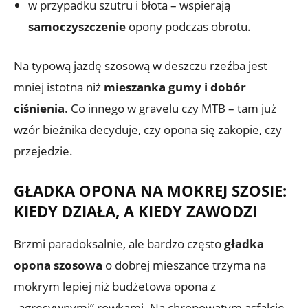
w przypadku szutru i błota – wspierają
samoczyszczenie
opony podczas obrotu.
Na typową jazdę szosową w deszczu rzeźba jest
mniej istotna niż
mieszanka gumy i dobór
ciśnienia
. Co innego w gravelu czy MTB – tam już
wzór bieżnika decyduje, czy opona się zakopie, czy
przejedzie.
GŁADKA OPONA NA MOKREJ SZOSIE:
KIEDY DZIAŁA, A KIEDY ZAWODZI
Brzmi paradoksalnie, ale bardzo często
gładka
opona szosowa
o dobrej mieszance trzyma na
mokrym lepiej niż budżetowa opona z
„agresywnymi” rowkami. Na chropowatym asfalcie