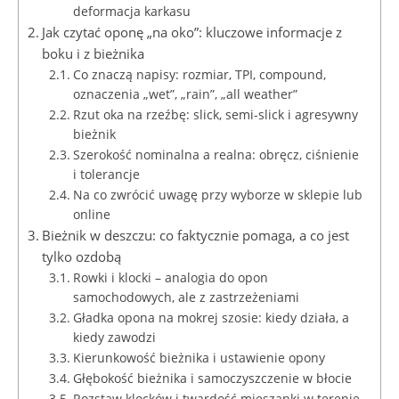
deformacja karkasu
Jak czytać oponę „na oko”: kluczowe informacje z
boku i z bieżnika
Co znaczą napisy: rozmiar, TPI, compound,
oznaczenia „wet”, „rain”, „all weather”
Rzut oka na rzeźbę: slick, semi-slick i agresywny
bieżnik
Szerokość nominalna a realna: obręcz, ciśnienie
i tolerancje
Na co zwrócić uwagę przy wyborze w sklepie lub
online
Bieżnik w deszczu: co faktycznie pomaga, a co jest
tylko ozdobą
Rowki i klocki – analogia do opon
samochodowych, ale z zastrzeżeniami
Gładka opona na mokrej szosie: kiedy działa, a
kiedy zawodzi
Kierunkowość bieżnika i ustawienie opony
Głębokość bieżnika i samoczyszczenie w błocie
Rozstaw klocków i twardość mieszanki w terenie