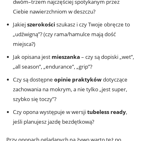
dwóm–trzem najczęściej spotykanym przez
Ciebie nawierzchniom w deszczu?
Jakiej
szerokości
szukasz i czy Twoje obręcze to
„udźwigną”? (czy rama/hamulce mają dość
miejsca?)
Jak opisana jest
mieszanka
– czy są dopiski „wet”,
„all season”, „endurance”, „grip”?
Czy są dostępne
opinie praktyków
dotyczące
zachowania na mokrym, a nie tylko „jest super,
szybko się toczy”?
Czy opona występuje w wersji
tubeless ready
,
jeśli planujesz jazdę bezdętkową?
Przy oponach oglądanych na żywo warto też po